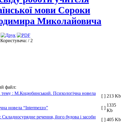
аїнської мови Сороки
одимира Миколайовича
 Користувача:
/ 2
й файл:
на тему : М.Коцюбинський. Психологічна новела
[ ]
213 Kb
1335
чна новела “Intermezzo”
[ ]
Kb
: Складносурядне речення, його будова і засоби
[ ]
405 Kb