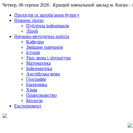
Четвер, 06 серпня 2026 . Кращий навчальний заклад м. Києва - 
Протидія та запобігання булінгу
Новини ліцею
Публічна інформація
Ліцей
Науково-методична робота
Кафедри
Змішане навчання
Історія
Укр. мова і література
Математика
Інформатика
Англійська мова
Географія
Економіка
Хімія
Правознавство
Біологія
Експеримент