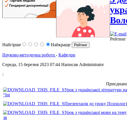
укр
Вол
Рейтинг
Найгірше
Найкраще
Науково-методична робота
-
Кафедри
Середа, 15 березня 2023 07:44
Написав Administrator
:
Приєднани
Урок з української літератури 
“Int
Презентація до уроку Психологі
Урок з української мови на тему
зв