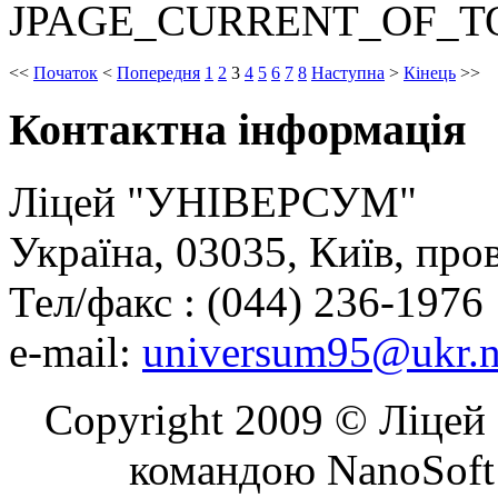
JPAGE_CURRENT_OF_T
<<
Початок
<
Попередня
1
2
3
4
5
6
7
8
Наступна
>
Кінець
>>
Контактна
інформація
Ліцей "УНІВЕРСУМ"
Україна, 03035, Київ, про
Тел/факс : (044) 236-1976
e-mail:
universum95@ukr.n
Copyright 2009 © Ліцей 
командою NanoSoft