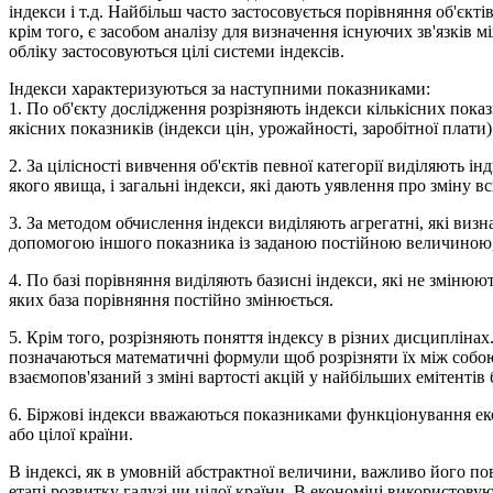
індекси і т.д. Найбільш часто застосовується порівняння об'єкт
крім того, є засобом аналізу для визначення існуючих зв'язків
обліку застосовуються цілі системи індексів.
Індекси характеризуються за наступними показниками:
1. По об'єкту дослідження розрізняють індекси кількісних показ
якісних показників (індекси цін, урожайності, заробітної плати)
2. За цілісності вивчення об'єктів певної категорії виділяють ін
якого явища, і загальні індекси, які дають уявлення про зміну в
3. За методом обчислення індекси виділяють агрегатні, які ви
допомогою іншого показника із заданою постійною величиною, 
4. По базi порівняння виділяють базисні індекси, які не змінюють
яких база порівняння постійно змінюється.
5. Крім того, розрізняють поняття індексу в різних дисциплінах
позначаються математичні формули щоб розрізняти їх між собою
взаємопов'язаний з зміні вартості акцій у найбільших емітентів 
6. Біржові індекси вважаються показниками функціонування еко
або цілої країни.
В індексі, як в умовній абстрактної величини, важливо його по
етапі розвитку галузі чи цілої країни. В економіці використову