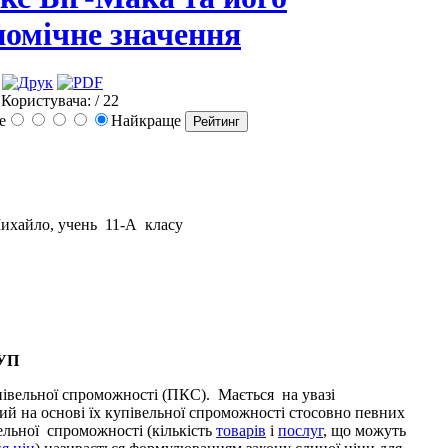
номічне значення
 Користувача:
/ 22
е
Найкраще
Михайло, учень 11-А класу
УП
півельної спроможності (ПКС). Мається на увазі
ий на основі їх купівельної спроможності стосовно певних
вельної спроможності (кількість
товарів
і
послуг
, що можуть