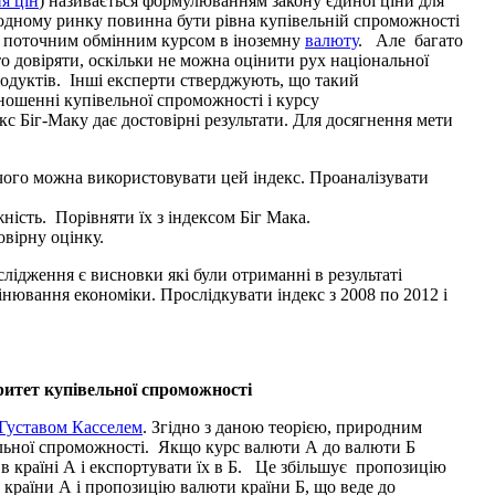
ня цін
) називається формулюванням закону єдиної ціни для
одному ринку повинна бути рівна купівельній спроможності
за поточним обмінним курсом в іноземну
валюту
. Але багато
то довіряти, оскільки не можна оцінити рух національної
одуктів. Інші експерти стверджують, що такий
ошенні купівельної спроможності і курсу
-Маку дає достовірні результати. Для досягнення мети
я чого можна використовувати цей індекс. Проаналізувати
жність. Порівняти їх з індексом Біг Мака.
овірну оцінку.
лідження є висновки які були отриманні в результаті
інювання економіки. Прослідкувати індекс з 2008 по 2012 і
ритет купівельної спроможності
Густавом Касселем
. Згідно з даною теорією, природним
вельної спроможності. Якщо курс валюти А до валюти Б
в країні А і експортувати їх в Б. Це збільшує пропозицію
у країни А і пропозицію валюти країни Б, що веде до