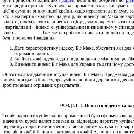
бути придбані за одиницю
грошей
, величина, обернена до
рів
міжнародних ринків. Купівельна спроможність деякої суми на 
цієї ж суми на ринку іншої країни, якщо перевести дану суму 
хто з експертів сходиться на думці, що індексу Біг Мака не вар
валюти, покладаючись лишень на ціну деяких окремо взятих пр
«жартівливий» індекс є універсальним визначником у співвідн
валют. Тож метою роботи є показати чи дійсно індекс Біг
були поставлені завдання:
Дати характеристику індексу Біг Мака, з’ясувати як і дл
отриманні данні.
Знайти схожі індекси, дати відповідь чи є між ними розбі
Визначити індекс Біг Мака для України та дати йому дост
Об’єктом дослідження виступає індекс Біг Мака. Предметом дос
виведення цього індексу, зрозуміння чи вони доречними для оц
зробити аналіз отриманих результатів.
РОЗДІЛ 1.
Поняття індексу та па
Теорія паритету купівельної спроможності була сформульована
значенням курсів валют є значення, відповідне паритету купі
перевищує паритетне значення, стає вигідним купувати товари 
товарів в країні Б, попит на товари в країні А, попит на валют