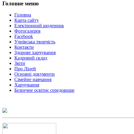
Головне
меню
Головна
Карта сайту
Електронний щоденник
Фотогалерея
Facebook
Учнівська творчість
Контакти
Здорове харчування
Кадровий склад
Звіти
Про Ліцей
Основні документи
Сімейне навчання
Харчування
Безпечне освітнє середовище