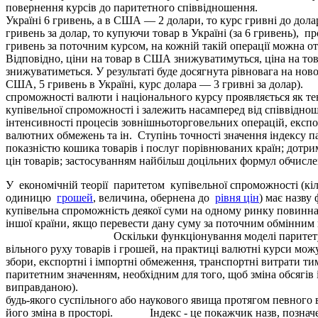
повернення курсів до паритетного співвідношення.
Україні 6 гривень, а в США — 2 долари, то курс гривні до дола
гривень за долар, то купуючи товар в Україні (за 6 гривень), 
гривень за поточним курсом, на кожній такій операції можна о
Відповідно, ціни на товар в США знижуватимуться, ціна на тов
знижуватиметься. У результаті буде досягнута рівновага на новом
США, 5 гривень в Україні, курс долара — 3 гривні за 
спроможності валюти і національного курсу проявляється як те
купівельної спроможності і залежить насамперед від співвідно
інтенсивності процесів зовнішньоторговельних операцій, експор
валютних обмежень та ін. Ступінь точності значення індексу 
показністю кошика товарів і послуг порівнюваних країн; дотр
цін товарів; застосуванням найбільш доцільних формул обчисле
У економічній теорії паритетом купівельної спроможності (кі
одиницю
грошей
, величина, обернена до
рівня цін
) має назву
купівельна спроможність деякої суми на одному ринку повинна 
іншої країни, якщо перевести дану суму за поточним обмінним
Оскільки функціонування моделі паритету купівел
вільного руху товарів і грошей, на практиці валютні курси мож
збори, експортні і імпортні обмеження, транспортні витрати т
паритетним значенням, необхідним для того, щоб зміна обсягів 
виправданою). Індекс - це відносний
будь-якого суспільного або наукового явища протягом певного ві
його зміна в просторі. Індекс - це покажчик назв, позначень