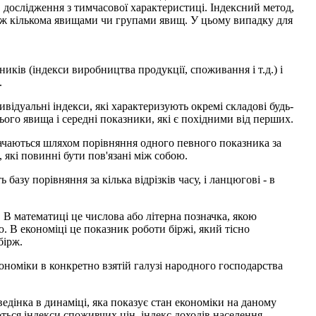
ів дослідження з тимчасової характеристиці. Індексний метод,
 між кількома явищами чи групами явищ. У цьому випадку для
ників (індекси виробництва продукції, споживання і т.д.) і
.
дивідуальні індекси, які характеризують окремі складові будь-
сього явища і середні показники, які є похідними від перших.
значаються шляхом порівняння одного певного показника за
які повинні бути пов'язані між собою.
 базу порівняння за кілька відрізків часу, і ланцюгові - в
. В математиці це числова або літерна позначка, якою
. В економіці це показник роботи біржі, який тісно
бірж.
номіки в конкретно взятій галузі народного господарства
ведінка в динаміці, яка показує стан економіки на даному
ються індекси споживчих цін, індекс доходів населення,