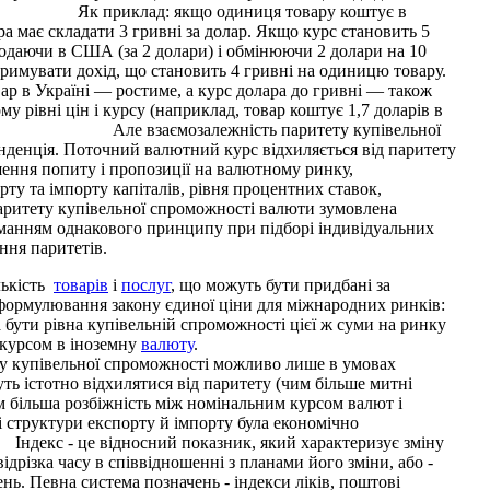
 Як приклад: якщо одиниця товару коштує в
ра має складати 3 гривні за долар. Якщо курс становить 5
продаючи в США (за 2 долари) і обмінюючи 2 долари на 10
тримувати дохід, що становить 4 гривні на одиницю товару.
ар в Україні — ростиме, а курс долара до гривні — також
у рівні цін і курсу (наприклад, товар коштує 1,7 доларів в
долар). Але взаємозалежність паритету купівельної
нденція. Поточний валютний курс відхиляється від паритету
шення попиту і пропозиції на валютному ринку,
ту та імпорту капіталів, рівня процентних ставок,
паритету купівельної спроможності валюти зумовлена
иманням однакового принципу при підборі індивідуальних
ння паритетів.
лькість
товарів
і
послуг
, що можуть бути придбані за
 формулювання закону єдиної ціни для міжнародних ринків:
бути рівна купівельній спроможності цієї ж суми на ринку
 курсом в іноземну
валюту
.
ьної спроможності можливо лише в умовах
уть істотно відхилятися від паритету (чим більше митні
им більша розбіжність між номінальним курсом валют і
і структури експорту й імпорту була економічно
 показник, який характеризує зміну
дрізка часу в співвідношенні з планами його зміни, або -
. Певна система позначень - індекси ліків, поштові