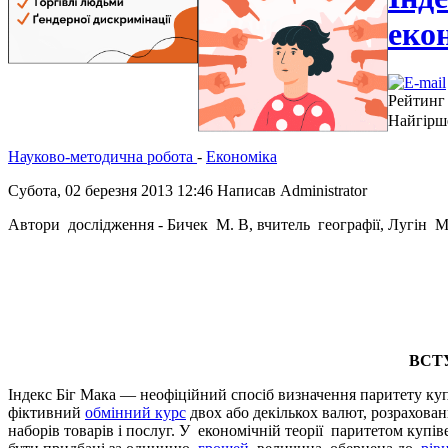
еко
Рейтинг
Найгірш
Науково-методична робота
-
Економіка
Субота, 02 березня 2013 12:46
Написав Administrator
Автори дослідження - Бичек М. В, вчитель географії, Лугін 
ВСТ
Індекс Біг Мака — неофіційний спосіб визначення паритету ку
фіктивний
обмінний курс
двох або декількох валют, розрахован
наборів товарів і послуг. У економічній теорії паритетом купі