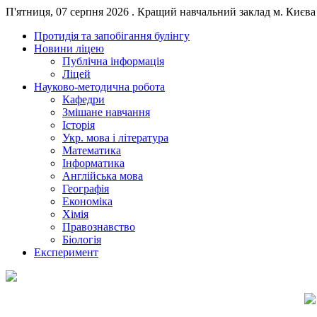
П'ятниця, 07 серпня 2026 . Кращий навчальний заклад м. Києва 
Протидія та запобігання булінгу
Новини ліцею
Публічна інформація
Ліцей
Науково-методична робота
Кафедри
Змішане навчання
Історія
Укр. мова і література
Математика
Інформатика
Англійська мова
Географія
Економіка
Хімія
Правознавство
Біологія
Експеримент